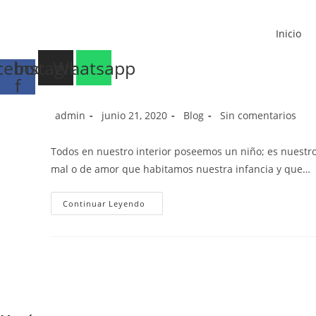
Ir
al
Inicio
contenido
cebook-
Instagram
Whatsapp
Sanar nuestro niño interior e
f
Autor
Publicación
Categoría
Comentarios
admin
junio 21, 2020
Blog
Sin comentarios
de
de
de
de
la
la
la
la
Todos en nuestro interior poseemos un niño; es nuestro 
entrada:
entrada:
entrada:
entrada:
mal o de amor que habitamos nuestra infancia y que…
Sanar
Continuar Leyendo
Nuestro
Niño
Interior
Es
Muy
Importante